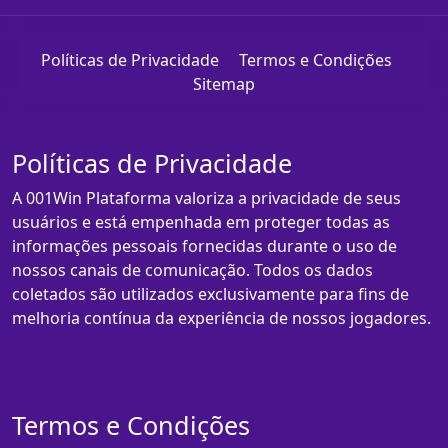
Políticas de Privacidade
Termos e Condições
Sitemap
Políticas de Privacidade
A 001Win Plataforma valoriza a privacidade de seus
usuários e está empenhada em proteger todas as
informações pessoais fornecidas durante o uso de
nossos canais de comunicação. Todos os dados
coletados são utilizados exclusivamente para fins de
melhoria contínua da experiência de nossos jogadores.
Termos e Condições