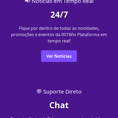
📢 Notícias em Tempo Real
24/7
Fique por dentro de todas as novidades,
promoções e eventos da 001Win Plataforma em
tempo real!
Ver Notícias
💬 Suporte Direto
Chat