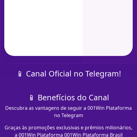
📱 Canal Oficial no Telegram!
📱 Benefícios do Canal
Descubra as vantagens de seguir a 001Win Plataforma
no Telegram
Graças às promoções exclusivas e prêmios milionários,
a 001Win Plataforma 001Win Plataforma Brasil