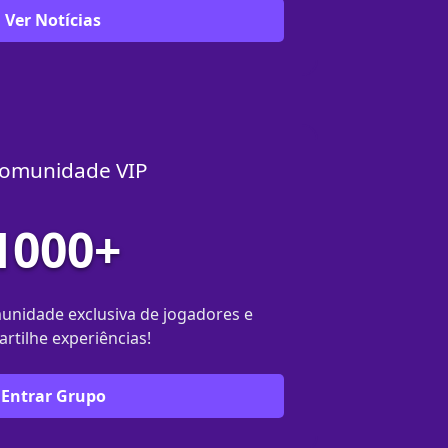
Ver Notícias
Comunidade VIP
1000+
unidade exclusiva de jogadores e
rtilhe experiências!
Entrar Grupo