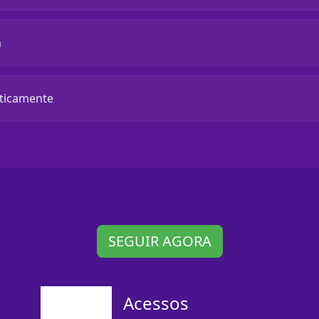
a
aticamente
SEGUIR AGORA
Acessos