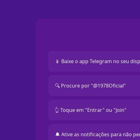
📱 Baixe o app Telegram no seu disp
🔍 Procure por "@1978Oficial"
👆 Toque em "Entrar" ou "Join"
🔔 Ative as notificações para não p