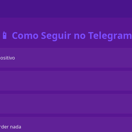
📱 Como Seguir no Telegram
ositivo
erder nada