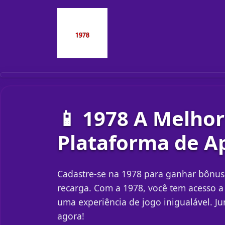
📱 1978 A Melhor
Plataforma de A
Cadastre-se na 1978 para ganhar bônus
recarga. Com a 1978, você tem acesso a
uma experiência de jogo inigualável. J
agora!