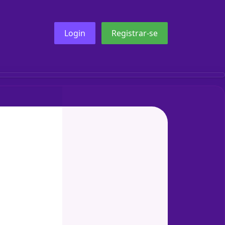
Login
Registrar-se