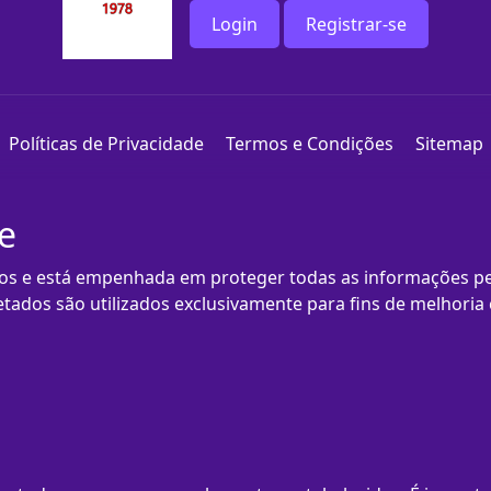
Login
Registrar-se
Políticas de Privacidade
Termos e Condições
Sitemap
de
rios e está empenhada em proteger todas as informações p
tados são utilizados exclusivamente para fins de melhoria