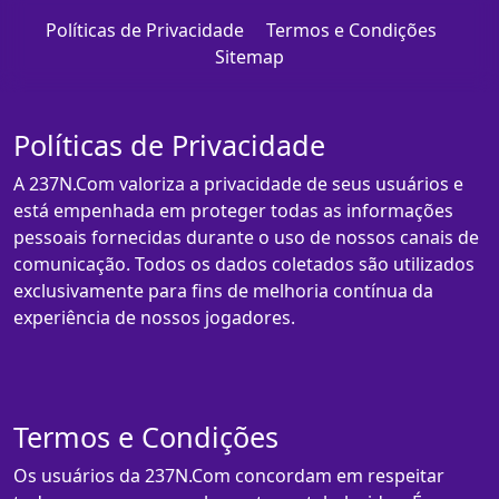
Políticas de Privacidade
Termos e Condições
Sitemap
Políticas de Privacidade
A 237N.Com valoriza a privacidade de seus usuários e
está empenhada em proteger todas as informações
pessoais fornecidas durante o uso de nossos canais de
comunicação. Todos os dados coletados são utilizados
exclusivamente para fins de melhoria contínua da
experiência de nossos jogadores.
Termos e Condições
Os usuários da 237N.Com concordam em respeitar