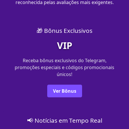
reconhecida pelas avaliações mais exigentes.
🎁 Bônus Exclusivos
VIP
Receba bônus exclusivos do Telegram,
promoções especiais e códigos promocionais
únicos!
Ver Bônus
📢 Notícias em Tempo Real