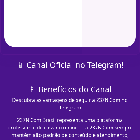
📱 Canal Oficial no Telegram!
📱 Benefícios do Canal
Descubra as vantagens de seguir a 237N.Com no
Telegram
237N.Com Brasil representa uma plataforma
profissional de cassino online — a 237N.Com sempre
mantém alto padrão de conteúdo e atendimento,