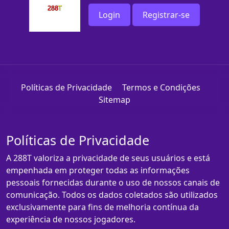
Login
Registrar-se
Políticas de Privacidade
Termos e Condições
Sitemap
Políticas de Privacidade
A 288T valoriza a privacidade de seus usuários e está
empenhada em proteger todas as informações
pessoais fornecidas durante o uso de nossos canais de
comunicação. Todos os dados coletados são utilizados
exclusivamente para fins de melhoria contínua da
experiência de nossos jogadores.