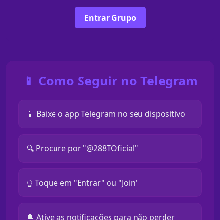
Entrar Grupo
📱 Como Seguir no Telegram
📱 Baixe o app Telegram no seu dispositivo
🔍 Procure por "@288TOficial"
👆 Toque em "Entrar" ou "Join"
🔔 Ative as notificações para não perder