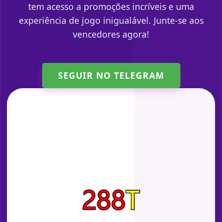
tem acesso a promoções incríveis e uma
experiência de jogo inigualável. Junte-se aos
vencedores agora!
SEGUIR NO TELEGRAM