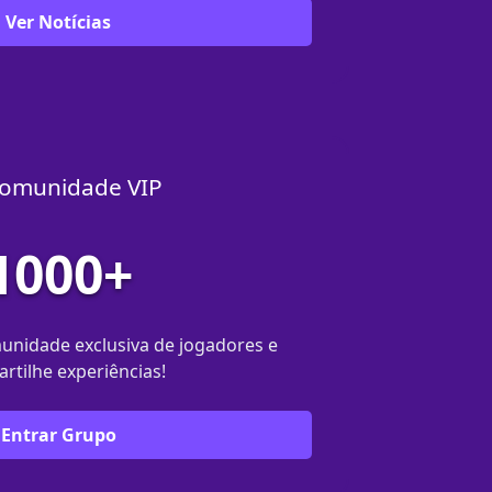
Ver Notícias
Comunidade VIP
1000+
unidade exclusiva de jogadores e
rtilhe experiências!
Entrar Grupo