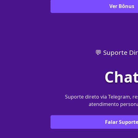
Ver Bônus
💬 Suporte Di
Cha
Suporte direto via Telegram, r
atendimento persona
Falar Suport