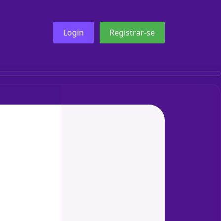
Login
Registrar-se