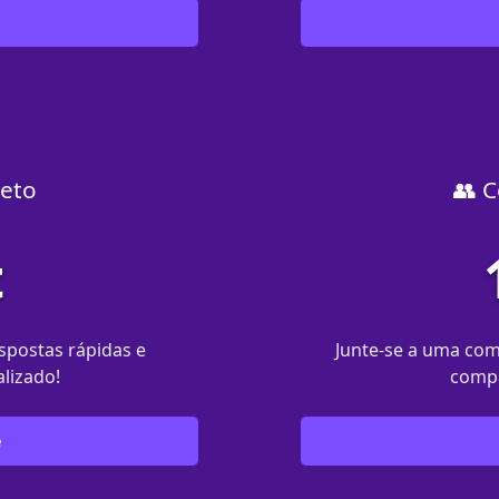
reto
👥 
t
espostas rápidas e
Junte-se a uma com
lizado!
compa
e