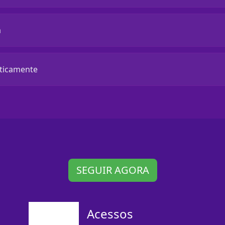
a
aticamente
SEGUIR AGORA
Acessos