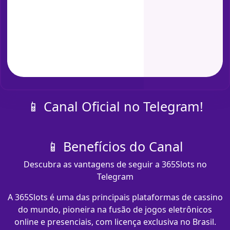
📱 Canal Oficial no Telegram!
📱 Benefícios do Canal
Descubra as vantagens de seguir a 365Slots no
Telegram
A 365Slots é uma das principais plataformas de cassino
do mundo, pioneira na fusão de jogos eletrônicos
online e presenciais, com licença exclusiva no Brasil.