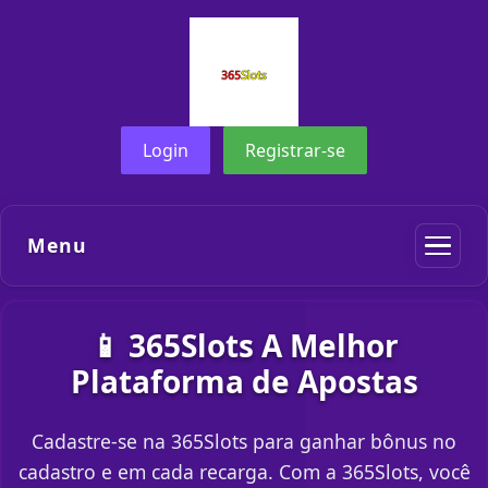
Login
Registrar-se
Menu
📱 365Slots A Melhor
Plataforma de Apostas
Cadastre-se na 365Slots para ganhar bônus no
cadastro e em cada recarga. Com a 365Slots, você