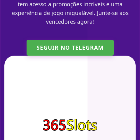
tem acesso a promoções incríveis e uma
experiência de jogo inigualável. Junte-se aos
vencedores agora!
SEGUIR NO TELEGRAM