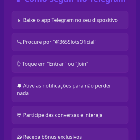
📱 Baixe o app Telegram no seu dispositivo
🔍 Procure por "@365SlotsOficial"
👆 Toque em "Entrar" ou "Join"
🔔 Ative as notificações para não perder
nada
💬 Participe das conversas e interaja
🎁 Receba bônus exclusivos