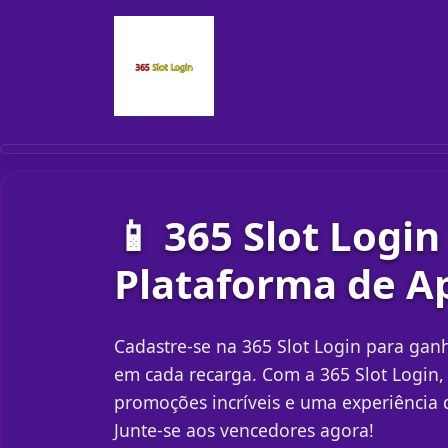
📱 365 Slot Logi
Plataforma de A
Cadastre-se na 365 Slot Login para gan
em cada recarga. Com a 365 Slot Login,
promoções incríveis e uma experiência d
Junte-se aos vencedores agora!