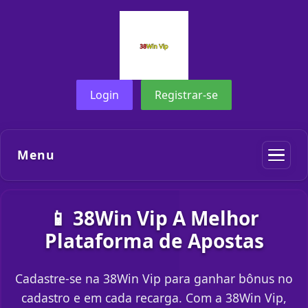
Login
Registrar-se
Menu
📱 38Win Vip A Melhor
Plataforma de Apostas
Cadastre-se na 38Win Vip para ganhar bônus no
cadastro e em cada recarga. Com a 38Win Vip,