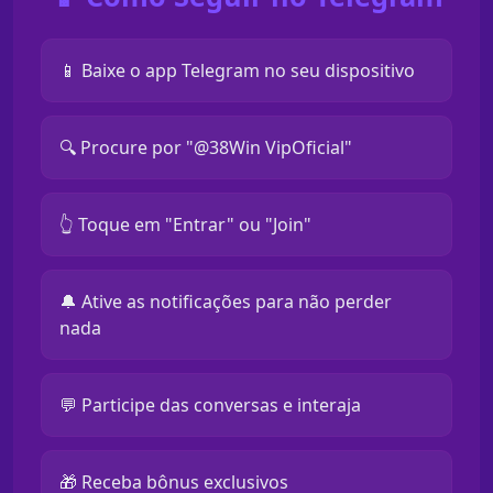
📱 Baixe o app Telegram no seu dispositivo
🔍 Procure por "@38Win VipOficial"
👆 Toque em "Entrar" ou "Join"
🔔 Ative as notificações para não perder
nada
💬 Participe das conversas e interaja
🎁 Receba bônus exclusivos