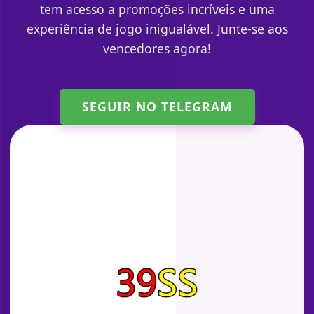
tem acesso a promoções incríveis e uma
experiência de jogo inigualável. Junte-se aos
vencedores agora!
SEGUIR NO TELEGRAM