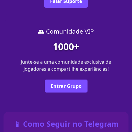
Falar Suporte
👥 Comunidade VIP
1000+
Junte-se a uma comunidade exclusiva de
jogadores e compartilhe experiências!
Entrar Grupo
📱 Como Seguir no Telegram