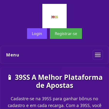
Login
Registrar-se
Menu
📱 39SS A Melhor Plataforma
de Apostas
Cadastre-se na 39SS para ganhar bônus no
cadastro e em cada recarga. Com a 39SS, você