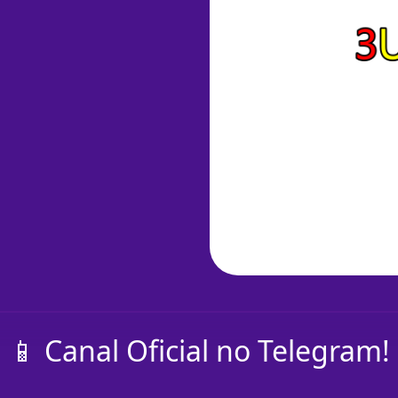
📱 Canal Oficial no Telegram!