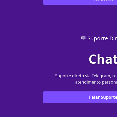
💬 Suporte Di
Cha
Suporte direto via Telegram, r
atendimento persona
Falar Suport