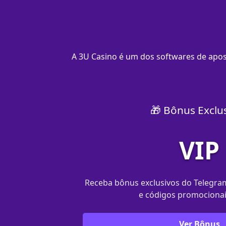
A 3U Casino é um dos softwares de apost
🎁 Bônus Exclu
VIP
Receba bônus exclusivos do Telegra
e códigos promocionai
Ver Bônus