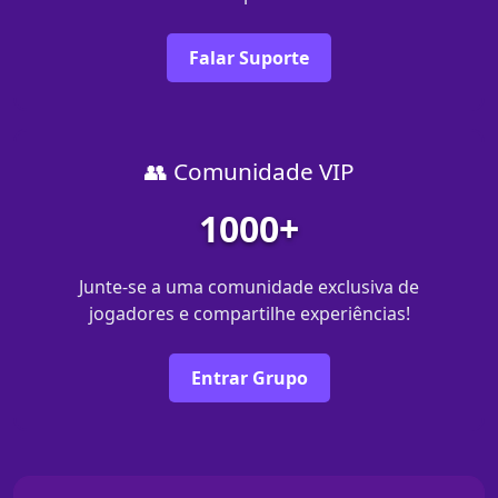
Falar Suporte
👥 Comunidade VIP
1000+
Junte-se a uma comunidade exclusiva de
jogadores e compartilhe experiências!
Entrar Grupo