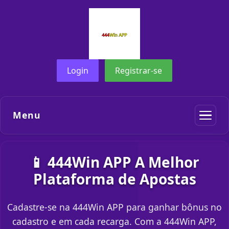
Login
Registrar-se
Menu
📱 444Win APP A Melhor
Plataforma de Apostas
Cadastre-se na 444Win APP para ganhar bônus no
cadastro e em cada recarga. Com a 444Win APP,