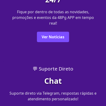
Fique por dentro de todas as novidades,
promoções e eventos da 48Pg APP em tempo
real!
Ver Notícias
💬 Suporte Direto
Chat
Suporte direto via Telegram, respostas rápidas e
atendimento personalizado!