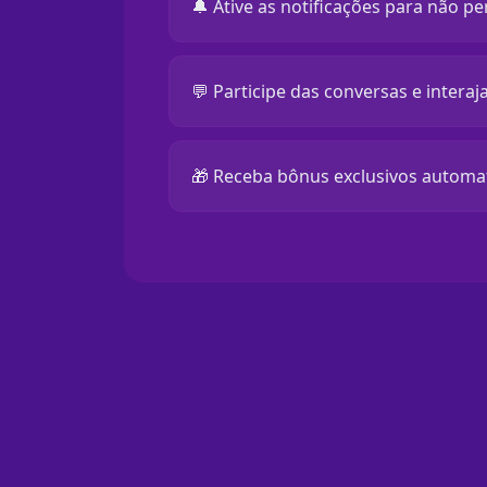
🔔 Ative as notificações para não p
💬 Participe das conversas e interaj
🎁 Receba bônus exclusivos autom