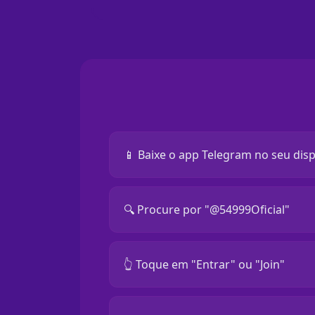
📱 Baixe o app Telegram no seu disp
🔍 Procure por "@54999Oficial"
👆 Toque em "Entrar" ou "Join"