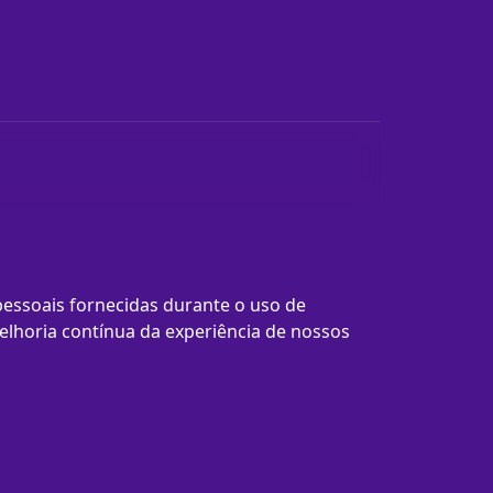
pessoais fornecidas durante o uso de
elhoria contínua da experiência de nossos