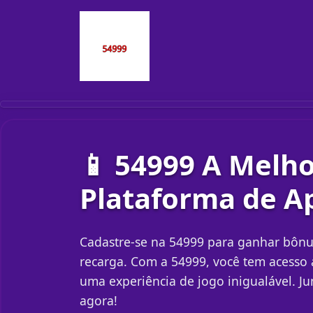
📱 54999 A Melh
Plataforma de A
Cadastre-se na 54999 para ganhar bônu
recarga. Com a 54999, você tem acesso 
uma experiência de jogo inigualável. J
agora!