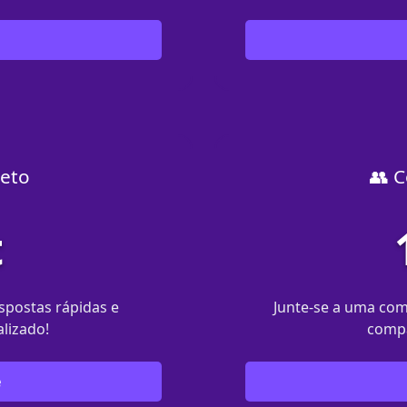
reto
👥 
t
espostas rápidas e
Junte-se a uma com
lizado!
compa
e