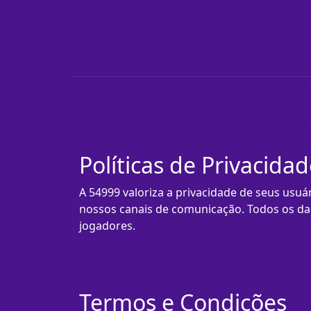
Políticas de Privacida
A 54999 valoriza a privacidade de seus usu
nossos canais de comunicação. Todos os dad
jogadores.
Termos e Condições