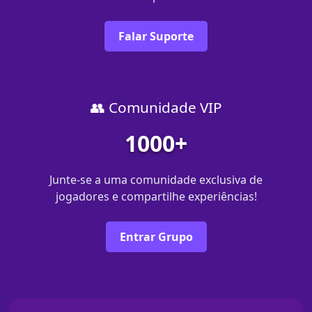
Falar Suporte
👥 Comunidade VIP
1000+
Junte-se a uma comunidade exclusiva de
jogadores e compartilhe experiências!
Entrar Grupo