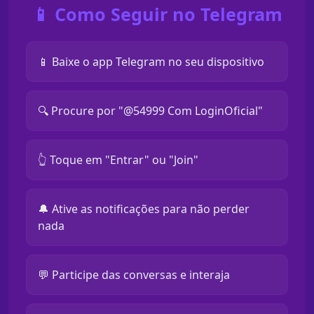
📱 Como Seguir no Telegram
📱 Baixe o app Telegram no seu dispositivo
🔍 Procure por "@54999 Com LoginOficial"
👆 Toque em "Entrar" ou "Join"
🔔 Ative as notificações para não perder
nada
💬 Participe das conversas e interaja