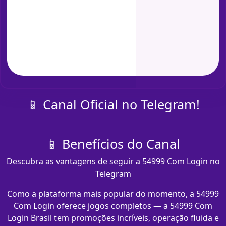
📱 Canal Oficial no Telegram!
📱 Benefícios do Canal
Descubra as vantagens de seguir a 54999 Com Login no
Telegram
Como a plataforma mais popular do momento, a 54999
Com Login oferece jogos completos — a 54999 Com
Login Brasil tem promoções incríveis, operação fluida e