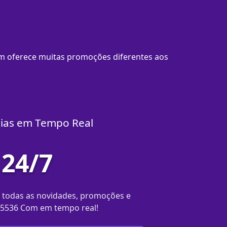
m oferece muitas promoções diferentes aos
cias em Tempo Real
24/7
e todas as novidades, promoções e
 5536 Com em tempo real!