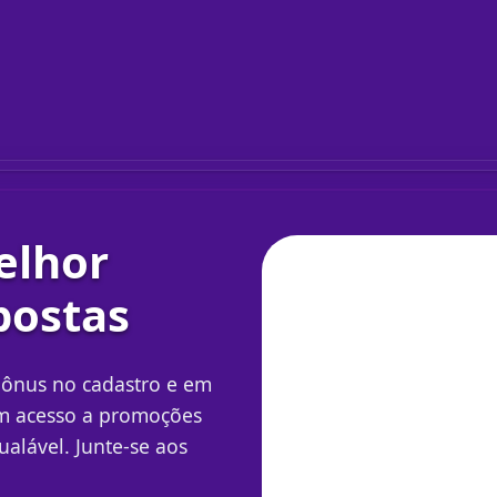
elhor
postas
bônus no cadastro e em
em acesso a promoções
ualável. Junte-se aos