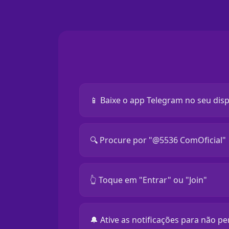
📱 Baixe o app Telegram no seu disp
🔍 Procure por "@5536 ComOficial"
👆 Toque em "Entrar" ou "Join"
🔔 Ative as notificações para não p