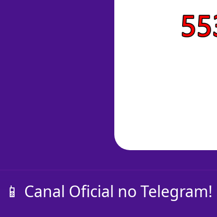
📱 Canal Oficial no Telegram!