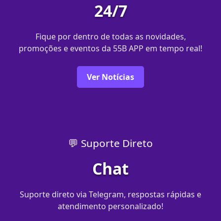
24/7
Fique por dentro de todas as novidades,
promoções e eventos da 55B APP em tempo real!
Ver Notícias
💬 Suporte Direto
Chat
Suporte direto via Telegram, respostas rápidas e
atendimento personalizado!