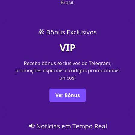
Brasil.
🎁 Bônus Exclusivos
VIP
Receba bônus exclusivos do Telegram,
promoções especiais e códigos promocionais
únicos!
Ver Bônus
📢 Notícias em Tempo Real