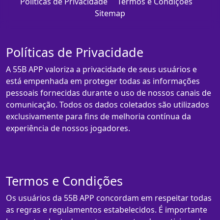
Políticas de Privacidade
Termos e Condições
Sitemap
Políticas de Privacidade
A 55B APP valoriza a privacidade de seus usuários e
está empenhada em proteger todas as informações
pessoais fornecidas durante o uso de nossos canais de
comunicação. Todos os dados coletados são utilizados
exclusivamente para fins de melhoria contínua da
experiência de nossos jogadores.
Termos e Condições
Os usuários da 55B APP concordam em respeitar todas
as regras e regulamentos estabelecidos. É importante