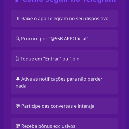
📱 Baixe o app Telegram no seu dispositivo
🔍 Procure por "@55B APPOficial"
👆 Toque em "Entrar" ou "Join"
🔔 Ative as notificações para não perder
nada
💬 Participe das conversas e interaja
🎁 Receba bônus exclusivos