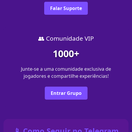
Falar Suporte
👥 Comunidade VIP
1000+
Junte-se a uma comunidade exclusiva de
jogadores e compartilhe experiências!
Entrar Grupo
📱 Como Seguir no Telegram