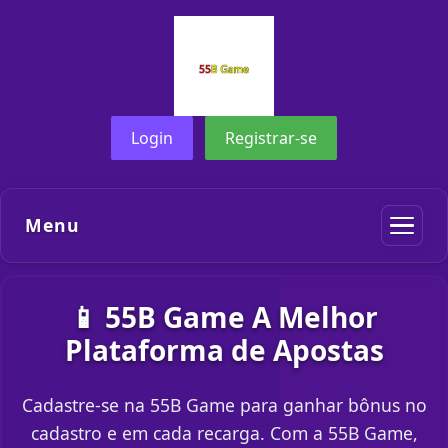
Login
Registrar-se
Menu
📱 55B Game A Melhor
Plataforma de Apostas
Cadastre-se na 55B Game para ganhar bônus no
cadastro e em cada recarga. Com a 55B Game,