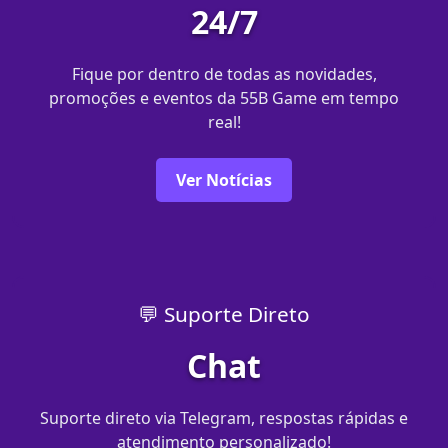
24/7
Fique por dentro de todas as novidades,
promoções e eventos da 55B Game em tempo
real!
Ver Notícias
💬 Suporte Direto
Chat
Suporte direto via Telegram, respostas rápidas e
atendimento personalizado!