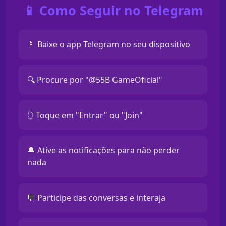
📱 Como Seguir no Telegram
📱 Baixe o app Telegram no seu dispositivo
🔍 Procure por "@55B GameOficial"
👆 Toque em "Entrar" ou "Join"
🔔 Ative as notificações para não perder
nada
💬 Participe das conversas e interaja