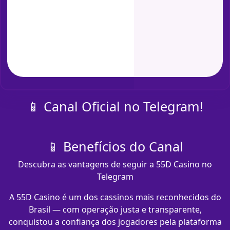
📱 Canal Oficial no Telegram!
📱 Benefícios do Canal
Descubra as vantagens de seguir a 55D Casino no
Telegram
A 55D Casino é um dos cassinos mais reconhecidos do
Brasil — com operação justa e transparente,
conquistou a confiança dos jogadores pela plataforma