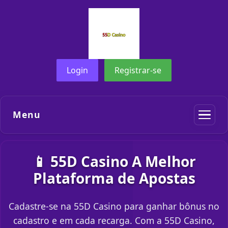
Login
Registrar-se
Menu
📱 55D Casino A Melhor
Plataforma de Apostas
Cadastre-se na 55D Casino para ganhar bônus no
cadastro e em cada recarga. Com a 55D Casino,