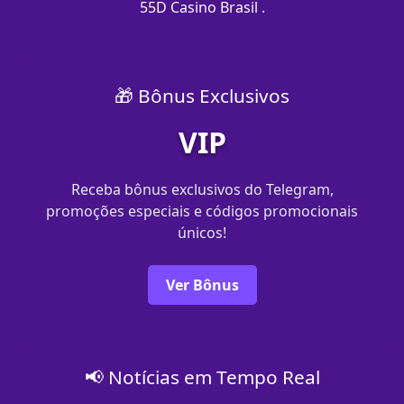
55D Casino Brasil .
🎁 Bônus Exclusivos
VIP
Receba bônus exclusivos do Telegram,
promoções especiais e códigos promocionais
únicos!
Ver Bônus
📢 Notícias em Tempo Real