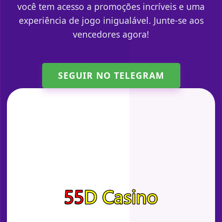
você tem acesso a promoções incríveis e uma
experiência de jogo inigualável. Junte-se aos
vencedores agora!
SEGUIR NO TELEGRAM