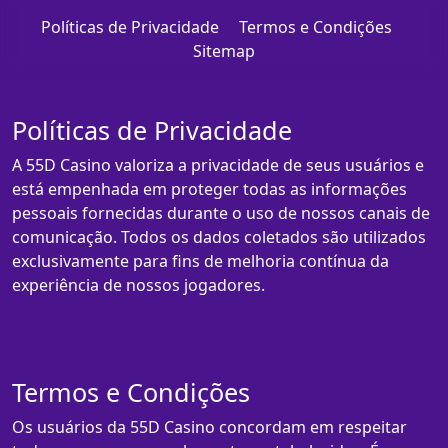
Políticas de Privacidade
Termos e Condições
Sitemap
Políticas de Privacidade
A 55D Casino valoriza a privacidade de seus usuários e
está empenhada em proteger todas as informações
pessoais fornecidas durante o uso de nossos canais de
comunicação. Todos os dados coletados são utilizados
exclusivamente para fins de melhoria contínua da
experiência de nossos jogadores.
Termos e Condições
Os usuários da 55D Casino concordam em respeitar