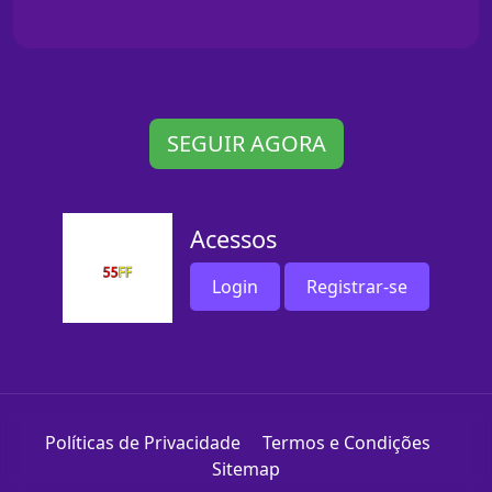
SEGUIR AGORA
Acessos
Login
Registrar-se
Políticas de Privacidade
Termos e Condições
Sitemap