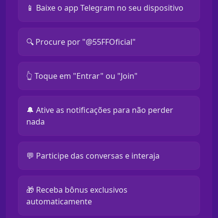
📱 Baixe o app Telegram no seu dispositivo
🔍 Procure por "@55FFOficial"
👆 Toque em "Entrar" ou "Join"
🔔 Ative as notificações para não perder
nada
💬 Participe das conversas e interaja
🎁 Receba bônus exclusivos
automaticamente