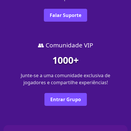
Falar Suporte
👥 Comunidade VIP
1000+
Junte-se a uma comunidade exclusiva de
jogadores e compartilhe experiências!
Entrar Grupo