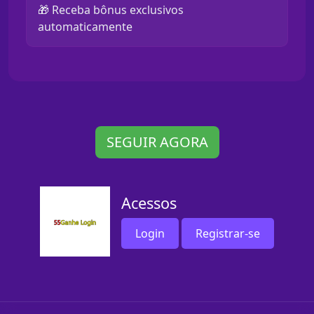
🎁 Receba bônus exclusivos
automaticamente
SEGUIR AGORA
Acessos
Login
Registrar-se