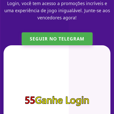
Login, você tem acesso a promoções incríveis e
uma experiência de jogo inigualável. Junte-se aos
vencedores agora!
SEGUIR NO TELEGRAM