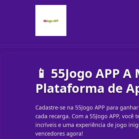
📱 55Jogo APP A
Plataforma de A
Cadastre-se na 55Jogo APP para ganhar
cada recarga. Com a 55Jogo APP, você 
incríveis e uma experiência de jogo inig
vencedores agora!