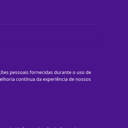
ções pessoais fornecidas durante o uso de
elhoria contínua da experiência de nossos