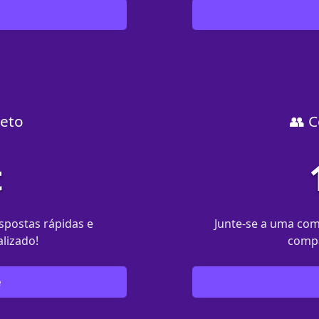
reto
👥 
t
espostas rápidas e
Junte-se a uma com
lizado!
compa
e