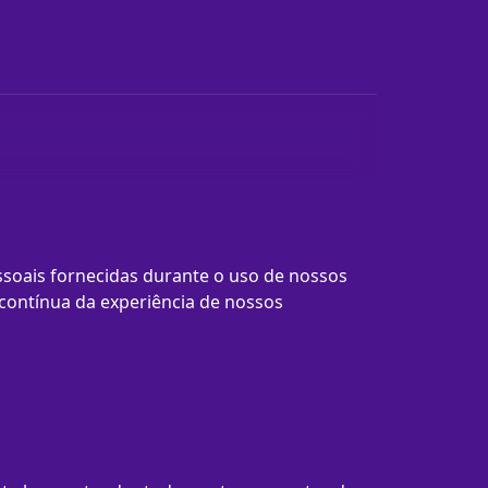
ssoais fornecidas durante o uso de nossos
 contínua da experiência de nossos