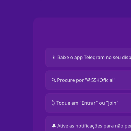
📱 Baixe o app Telegram no seu disp
🔍 Procure por "@55KOficial"
👆 Toque em "Entrar" ou "Join"
🔔 Ative as notificações para não p