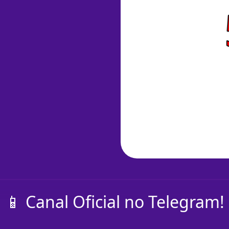
📱 Canal Oficial no Telegram!