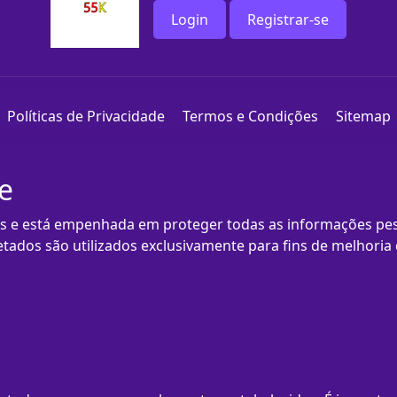
Login
Registrar-se
Políticas de Privacidade
Termos e Condições
Sitemap
de
ios e está empenhada em proteger todas as informações pe
tados são utilizados exclusivamente para fins de melhoria