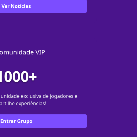
Ver Notícias
Comunidade VIP
1000+
unidade exclusiva de jogadores e
rtilhe experiências!
Entrar Grupo