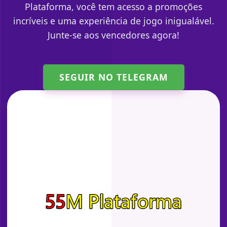
Plataforma, você tem acesso a promoções
incríveis e uma experiência de jogo inigualável.
Junte-se aos vencedores agora!
SEGUIR NO TELEGRAM