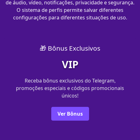
de áudio, vídeo, notificações, privacidade e segurança.
O sistema de perfis permite salvar diferentes
configurações para diferentes situações de uso.
🎁 Bônus Exclusivos
VIP
Receba bônus exclusivos do Telegram,
promoções especiais e códigos promocionais
únicos!
Ver Bônus