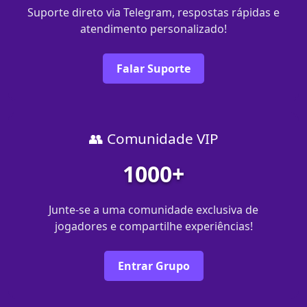
Suporte direto via Telegram, respostas rápidas e
atendimento personalizado!
Falar Suporte
👥 Comunidade VIP
1000+
Junte-se a uma comunidade exclusiva de
jogadores e compartilhe experiências!
Entrar Grupo