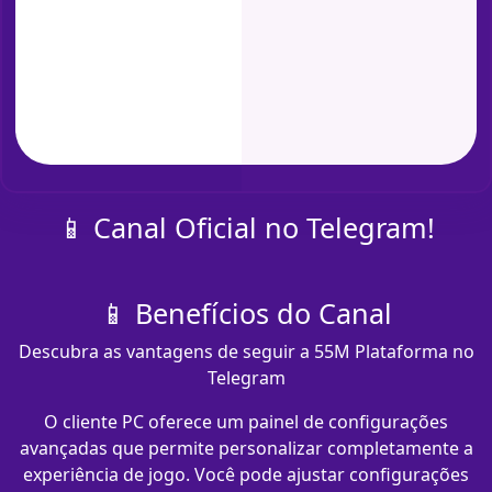
📱 Canal Oficial no Telegram!
📱 Benefícios do Canal
Descubra as vantagens de seguir a 55M Plataforma no
Telegram
O cliente PC oferece um painel de configurações
avançadas que permite personalizar completamente a
experiência de jogo. Você pode ajustar configurações