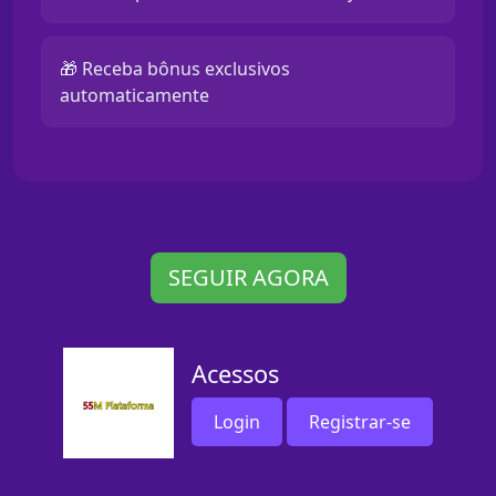
🎁 Receba bônus exclusivos
automaticamente
SEGUIR AGORA
Acessos
Login
Registrar-se