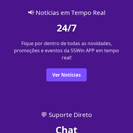
📢 Notícias em Tempo Real
24/7
Fique por dentro de todas as novidades,
promoções e eventos da 55Win APP em tempo
real!
Ver Notícias
💬 Suporte Direto
Chat