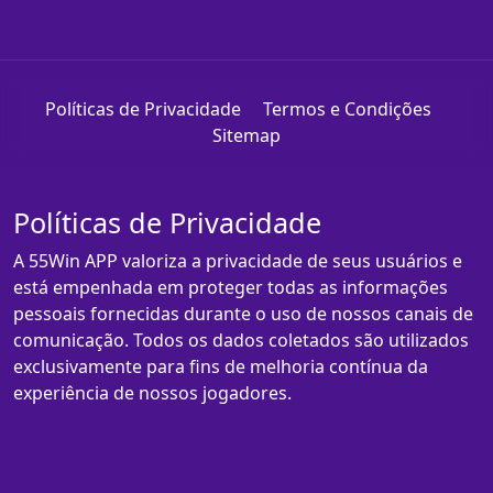
Políticas de Privacidade
Termos e Condições
Sitemap
Políticas de Privacidade
A 55Win APP valoriza a privacidade de seus usuários e
está empenhada em proteger todas as informações
pessoais fornecidas durante o uso de nossos canais de
comunicação. Todos os dados coletados são utilizados
exclusivamente para fins de melhoria contínua da
experiência de nossos jogadores.