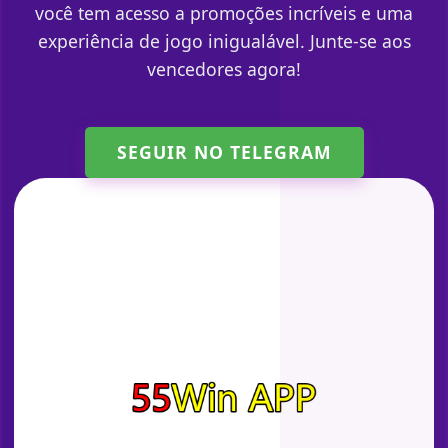
você tem acesso a promoções incríveis e uma
experiência de jogo inigualável. Junte-se aos
vencedores agora!
SEGUIR NO TELEGRAM