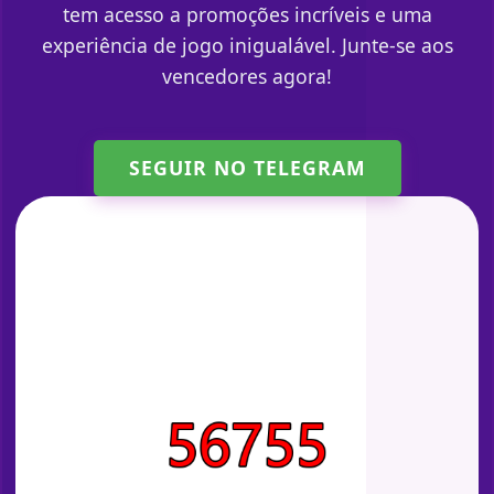
tem acesso a promoções incríveis e uma
experiência de jogo inigualável. Junte-se aos
vencedores agora!
SEGUIR NO TELEGRAM