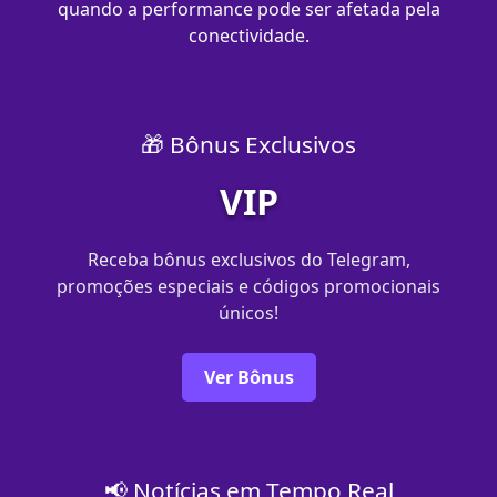
quando a performance pode ser afetada pela
conectividade.
🎁 Bônus Exclusivos
VIP
Receba bônus exclusivos do Telegram,
promoções especiais e códigos promocionais
únicos!
Ver Bônus
📢 Notícias em Tempo Real