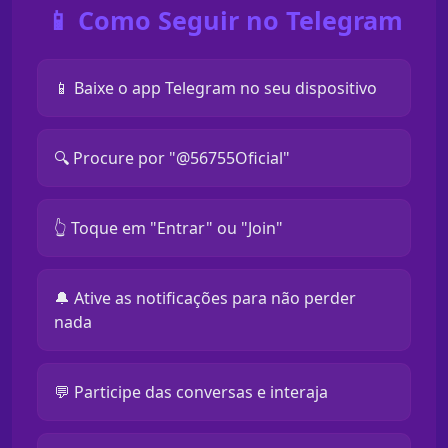
📱 Como Seguir no Telegram
📱 Baixe o app Telegram no seu dispositivo
🔍 Procure por "@56755Oficial"
👆 Toque em "Entrar" ou "Join"
🔔 Ative as notificações para não perder
nada
💬 Participe das conversas e interaja