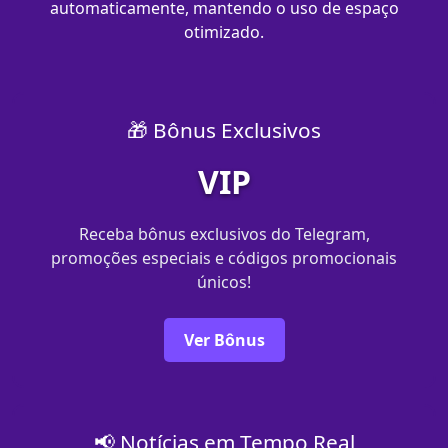
automaticamente, mantendo o uso de espaço
otimizado.
🎁 Bônus Exclusivos
VIP
Receba bônus exclusivos do Telegram,
promoções especiais e códigos promocionais
únicos!
Ver Bônus
📢 Notícias em Tempo Real