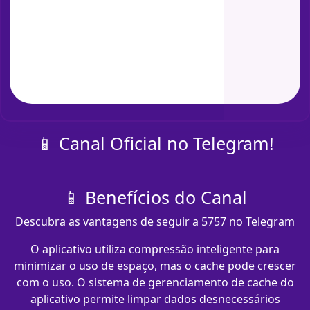
📱 Canal Oficial no Telegram!
📱 Benefícios do Canal
Descubra as vantagens de seguir a 5757 no Telegram
O aplicativo utiliza compressão inteligente para
minimizar o uso de espaço, mas o cache pode crescer
com o uso. O sistema de gerenciamento de cache do
aplicativo permite limpar dados desnecessários