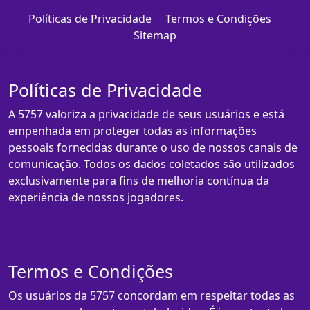
Políticas de Privacidade
Termos e Condições
Sitemap
Políticas de Privacidade
A 5757 valoriza a privacidade de seus usuários e está
empenhada em proteger todas as informações
pessoais fornecidas durante o uso de nossos canais de
comunicação. Todos os dados coletados são utilizados
exclusivamente para fins de melhoria contínua da
experiência de nossos jogadores.
Termos e Condições
Os usuários da 5757 concordam em respeitar todas as