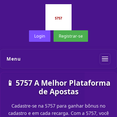
Login
Registrar-se
Menu
📱 5757 A Melhor Plataforma
de Apostas
Cadastre-se na 5757 para ganhar bônus no
cadastro e em cada recarga. Com a 5757, você