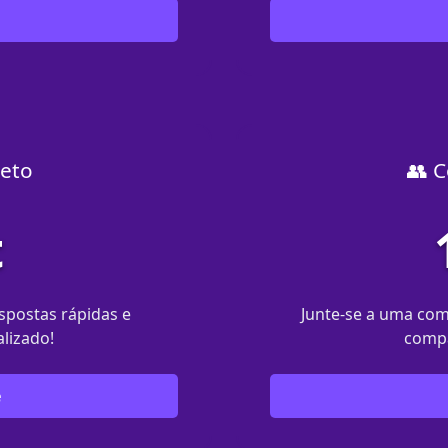
reto
👥 
t
espostas rápidas e
Junte-se a uma com
lizado!
compa
e