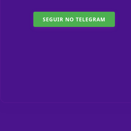
SEGUIR NO TELEGRAM