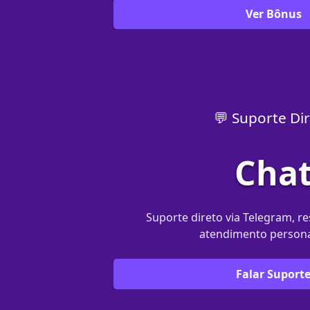
Ver Bônus
💬 Suporte Di
Cha
Suporte direto via Telegram, r
atendimento persona
Falar Suport