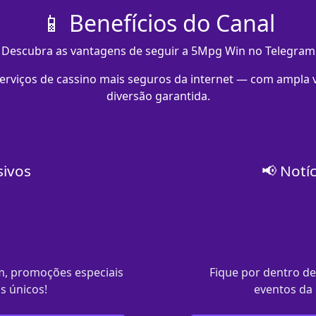
📱 Benefícios do Canal
Descubra as vantagens de seguir a 5Mpg Win no Telegram
erviços de cassino mais seguros da internet — com ampla v
diversão garantida.
sivos
📢 Notí
m, promoções especiais
Fique por dentro d
s únicos!
eventos da