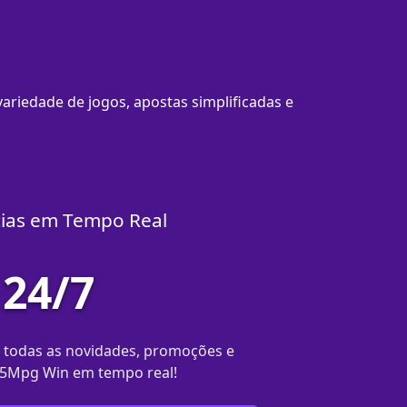
ariedade de jogos, apostas simplificadas e
cias em Tempo Real
24/7
e todas as novidades, promoções e
 5Mpg Win em tempo real!