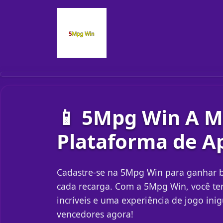
📱 5Mpg Win A M
Plataforma de A
Cadastre-se na 5Mpg Win para ganhar 
cada recarga. Com a 5Mpg Win, você t
incríveis e uma experiência de jogo inig
vencedores agora!