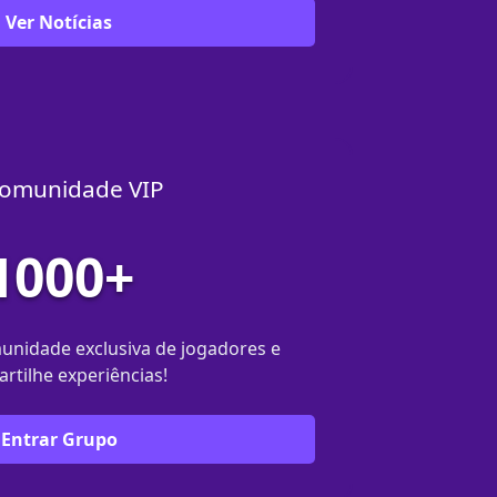
Ver Notícias
Comunidade VIP
1000+
unidade exclusiva de jogadores e
rtilhe experiências!
Entrar Grupo