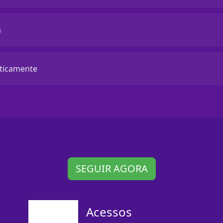
a
aticamente
SEGUIR AGORA
Acessos