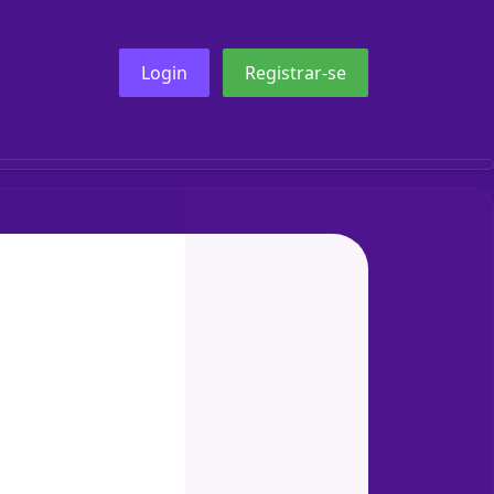
Login
Registrar-se