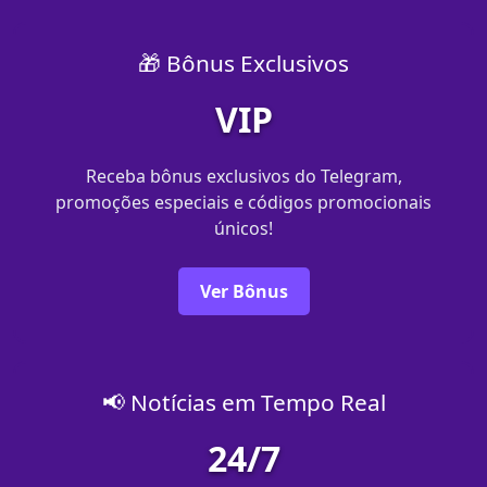
🎁 Bônus Exclusivos
VIP
Receba bônus exclusivos do Telegram,
promoções especiais e códigos promocionais
únicos!
Ver Bônus
📢 Notícias em Tempo Real
24/7