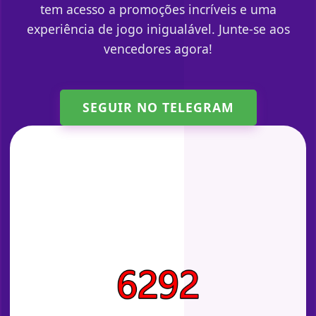
tem acesso a promoções incríveis e uma
experiência de jogo inigualável. Junte-se aos
vencedores agora!
SEGUIR NO TELEGRAM