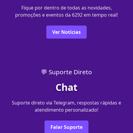
Fique por dentro de todas as novidades,
promoções e eventos da 6292 em tempo real!
Ver Notícias
💬 Suporte Direto
Chat
Suporte direto via Telegram, respostas rápidas e
atendimento personalizado!
Falar Suporte