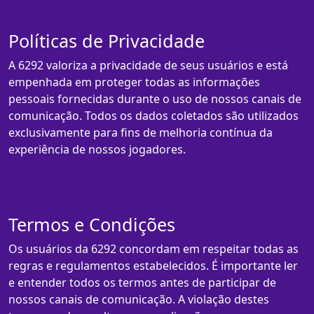
Políticas de Privacidade
A 6292 valoriza a privacidade de seus usuários e está
empenhada em proteger todas as informações
pessoais fornecidas durante o uso de nossos canais de
comunicação. Todos os dados coletados são utilizados
exclusivamente para fins de melhoria contínua da
experiência de nossos jogadores.
Termos e Condições
Os usuários da 6292 concordam em respeitar todas as
regras e regulamentos estabelecidos. É importante ler
e entender todos os termos antes de participar de
nossos canais de comunicação. A violação destes