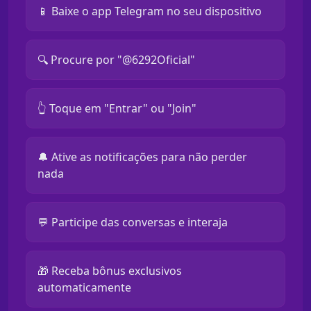
📱 Baixe o app Telegram no seu dispositivo
🔍 Procure por "@6292Oficial"
👆 Toque em "Entrar" ou "Join"
🔔 Ative as notificações para não perder
nada
💬 Participe das conversas e interaja
🎁 Receba bônus exclusivos
automaticamente