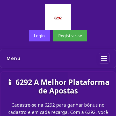
Login
Registrar-se
Menu
📱 6292 A Melhor Plataforma
de Apostas
Cadastre-se na 6292 para ganhar bônus no
cadastro e em cada recarga. Com a 6292, você