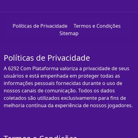
Políticas de Privacidade
Termos e Condições
Sitemap
Políticas de Privacidade
A 6292 Com Plataforma valoriza a privacidade de seus
usuários e está empenhada em proteger todas as
informações pessoais fornecidas durante o uso de
nossos canais de comunicação. Todos os dados
coletados são utilizados exclusivamente para fins de
melhoria contínua da experiência de nossos jogadores.