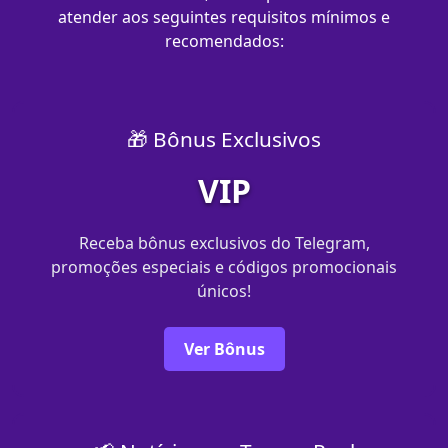
atender aos seguintes requisitos mínimos e
recomendados:
🎁 Bônus Exclusivos
VIP
Receba bônus exclusivos do Telegram,
promoções especiais e códigos promocionais
únicos!
Ver Bônus