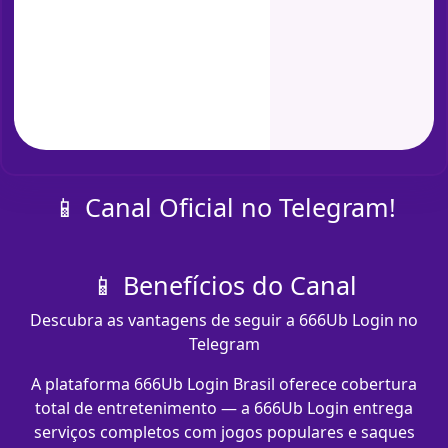
📱 Canal Oficial no Telegram!
📱 Benefícios do Canal
Descubra as vantagens de seguir a 666Ub Login no
Telegram
A plataforma 666Ub Login Brasil oferece cobertura
total de entretenimento — a 666Ub Login entrega
serviços completos com jogos populares e saques