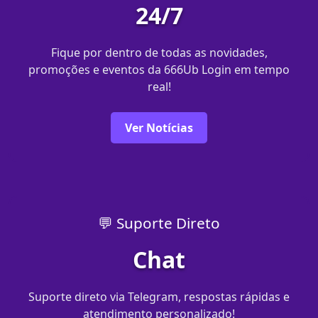
24/7
Fique por dentro de todas as novidades,
promoções e eventos da 666Ub Login em tempo
real!
Ver Notícias
💬 Suporte Direto
Chat
Suporte direto via Telegram, respostas rápidas e
atendimento personalizado!