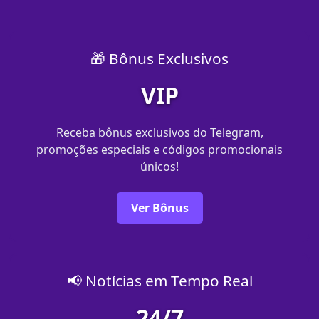
🎁 Bônus Exclusivos
VIP
Receba bônus exclusivos do Telegram,
promoções especiais e códigos promocionais
únicos!
Ver Bônus
📢 Notícias em Tempo Real
24/7