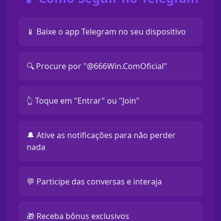
📱 Baixe o app Telegram no seu dispositivo
🔍 Procure por "@666Win.ComOficial"
👆 Toque em "Entrar" ou "Join"
🔔 Ative as notificações para não perder
nada
💬 Participe das conversas e interaja
🎁 Receba bônus exclusivos