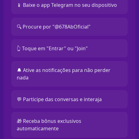
📱 Baixe o app Telegram no seu dispositivo
🔍 Procure por "@678AbOficial"
👆 Toque em "Entrar" ou "Join"
🔔 Ative as notificações para não perder
nada
💬 Participe das conversas e interaja
🎁 Receba bônus exclusivos
automaticamente