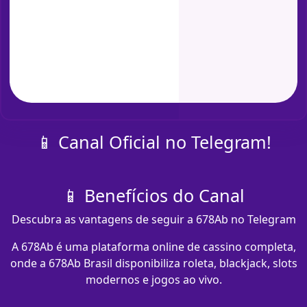
📱 Canal Oficial no Telegram!
📱 Benefícios do Canal
Descubra as vantagens de seguir a 678Ab no Telegram
A 678Ab é uma plataforma online de cassino completa,
onde a 678Ab Brasil disponibiliza roleta, blackjack, slots
modernos e jogos ao vivo.