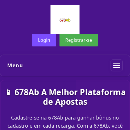
Login
Registrar-se
Menu
📱 678Ab A Melhor Plataforma
de Apostas
Cadastre-se na 678Ab para ganhar bônus no
cadastro e em cada recarga. Com a 678Ab, você