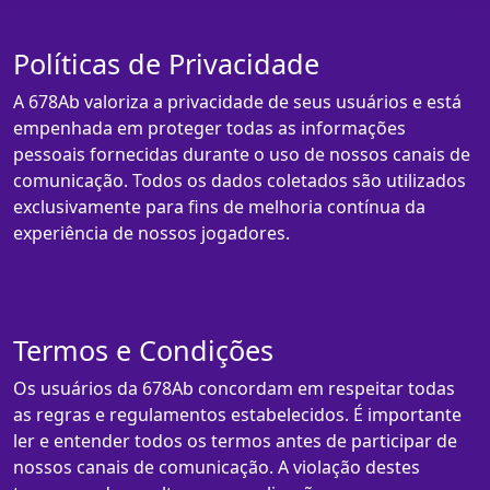
Políticas de Privacidade
A 678Ab valoriza a privacidade de seus usuários e está
empenhada em proteger todas as informações
pessoais fornecidas durante o uso de nossos canais de
comunicação. Todos os dados coletados são utilizados
exclusivamente para fins de melhoria contínua da
experiência de nossos jogadores.
Termos e Condições
Os usuários da 678Ab concordam em respeitar todas
as regras e regulamentos estabelecidos. É importante
ler e entender todos os termos antes de participar de
nossos canais de comunicação. A violação destes