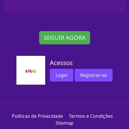
SEGUIR AGORA
Acessos
Login
Registrar-se
Políticas de Privacidade
Termos e Condições
Sitemap