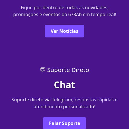
Fique por dentro de todas as novidades,
promoções e eventos da 678Ab em tempo real!
Ver Notícias
💬 Suporte Direto
Chat
Suporte direto via Telegram, respostas rápidas e
atendimento personalizado!
Falar Suporte