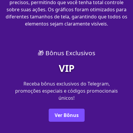
precisos, permitindo que você tenha total controle
sobre suas ações. Os gráficos foram otimizados para
diferentes tamanhos de tela, garantindo que todos os
elementos sejam claramente visíveis.
🎁 Bônus Exclusivos
VIP
Receba bônus exclusivos do Telegram,
promoções especiais e códigos promocionais
únicos!
Ver Bônus