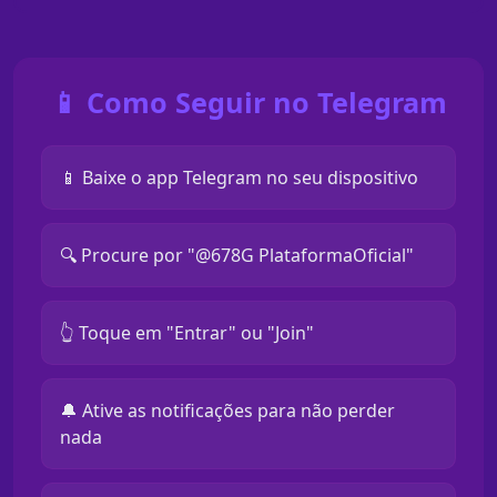
📱 Como Seguir no Telegram
📱 Baixe o app Telegram no seu dispositivo
🔍 Procure por "@678G PlataformaOficial"
👆 Toque em "Entrar" ou "Join"
🔔 Ative as notificações para não perder
nada