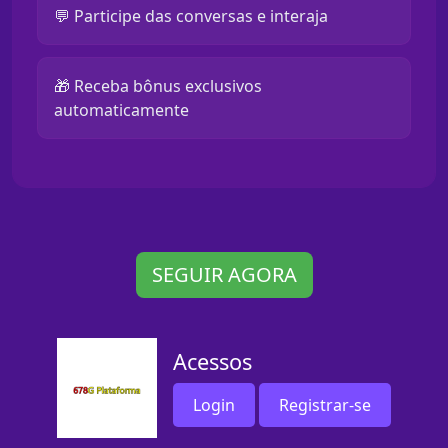
💬 Participe das conversas e interaja
🎁 Receba bônus exclusivos
automaticamente
SEGUIR AGORA
Acessos
Login
Registrar-se