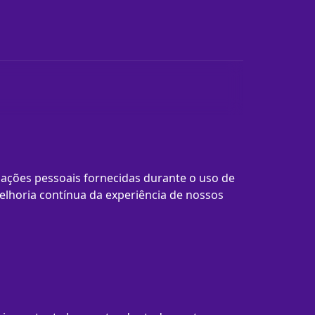
ações pessoais fornecidas durante o uso de
elhoria contínua da experiência de nossos