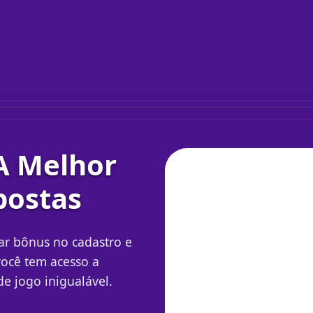
A Melhor
postas
r bônus no cadastro e
ocê tem acesso a
e jogo inigualável.