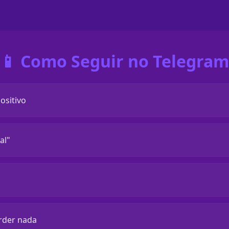
📱 Como Seguir no Telegram
ositivo
al"
erder nada