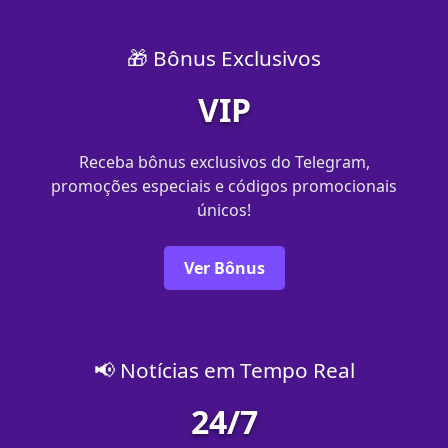
🎁 Bônus Exclusivos
VIP
Receba bônus exclusivos do Telegram,
promoções especiais e códigos promocionais
únicos!
Ver Bônus
📢 Notícias em Tempo Real
24/7