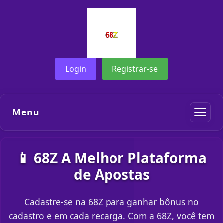
Login
Registrar-se
Menu
📱 68Z A Melhor Plataforma
de Apostas
Cadastre-se na 68Z para ganhar bônus no
cadastro e em cada recarga. Com a 68Z, você tem