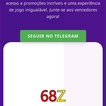
acesso a promoções incríveis e uma experiência
de jogo inigualável. Junte-se aos vencedores
agora!
SEGUIR NO TELEGRAM