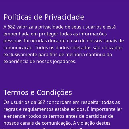
Políticas de Privacidade
A 68Z valoriza a privacidade de seus usuários e está
empenhada em proteger todas as informações
pessoais fornecidas durante o uso de nossos canais de
comunicação. Todos os dados coletados são utilizados
exclusivamente para fins de melhoria contínua da
experiência de nossos jogadores.
Termos e Condições
Os usuários da 68Z concordam em respeitar todas as
regras e regulamentos estabelecidos. É importante ler
e entender todos os termos antes de participar de
nossos canais de comunicação. A violação destes