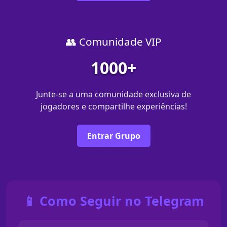
👥 Comunidade VIP
1000+
Junte-se a uma comunidade exclusiva de
jogadores e compartilhe experiências!
Entrar Grupo
📱 Como Seguir no Telegram