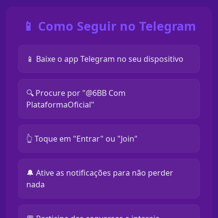
📱 Como Seguir no Telegram
📱 Baixe o app Telegram no seu dispositivo
🔍 Procure por "@6BB Com
PlataformaOficial"
👆 Toque em "Entrar" ou "Join"
🔔 Ative as notificações para não perder
nada