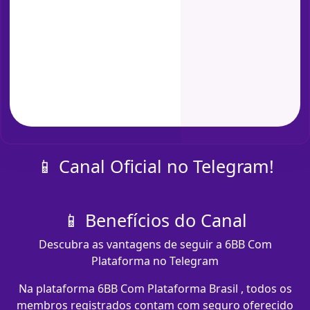
📱 Canal Oficial no Telegram!
📱 Benefícios do Canal
Descubra as vantagens de seguir a 6BB Com
Plataforma no Telegram
Na plataforma 6BB Com Plataforma Brasil , todos os
membros registrados contam com seguro oferecido