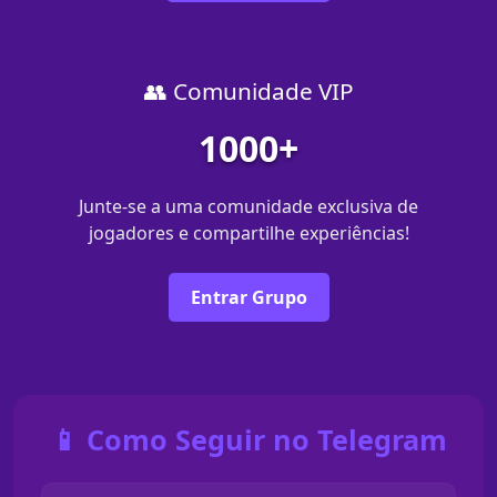
👥 Comunidade VIP
1000+
Junte-se a uma comunidade exclusiva de
jogadores e compartilhe experiências!
Entrar Grupo
📱 Como Seguir no Telegram