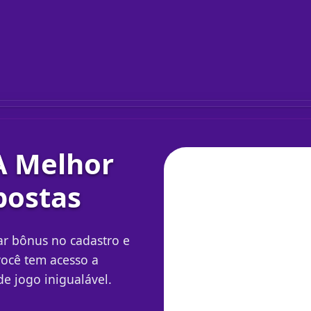
 A Melhor
postas
ar bônus no cadastro e
você tem acesso a
e jogo inigualável.