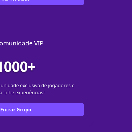
Comunidade VIP
1000+
unidade exclusiva de jogadores e
rtilhe experiências!
Entrar Grupo