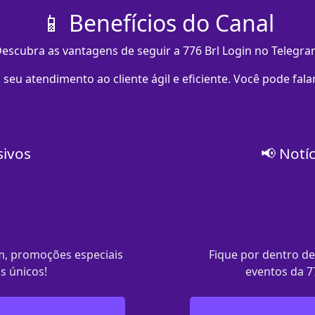
📱 Benefícios do Canal
escubra as vantagens de seguir a 776 Brl Login no Telegr
 seu atendimento ao cliente ágil e eficiente. Você pode fal
sivos
📢 Notí
m, promoções especiais
Fique por dentro d
s únicos!
eventos da 7