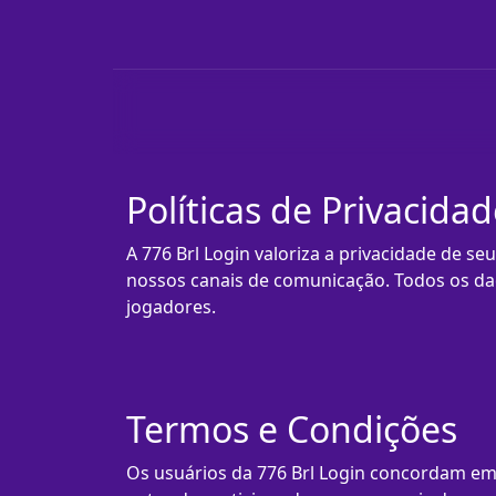
Políticas de Privacida
A 776 Brl Login valoriza a privacidade de 
nossos canais de comunicação. Todos os dad
jogadores.
Termos e Condições
Os usuários da 776 Brl Login concordam em 