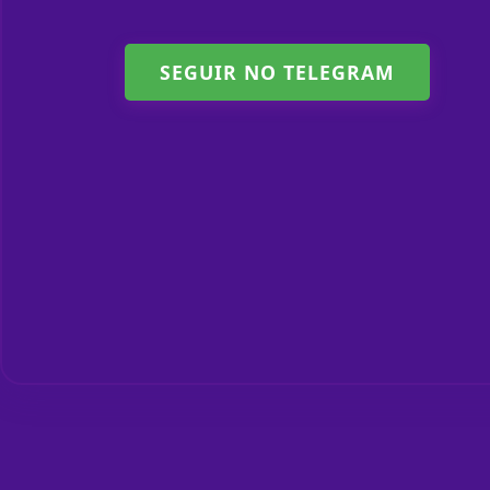
SEGUIR NO TELEGRAM