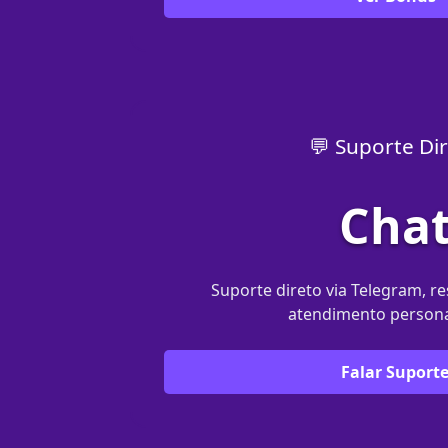
💬 Suporte Di
Cha
Suporte direto via Telegram, r
atendimento persona
Falar Suport