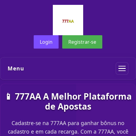
Login
Registrar-se
Menu
📱 777AA A Melhor Plataforma
de Apostas
Cadastre-se na 777AA para ganhar bônus no
cadastro e em cada recarga. Com a 777AA, você