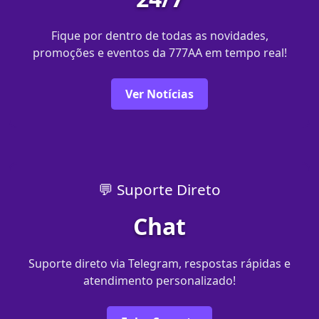
Fique por dentro de todas as novidades,
promoções e eventos da 777AA em tempo real!
Ver Notícias
💬 Suporte Direto
Chat
Suporte direto via Telegram, respostas rápidas e
atendimento personalizado!