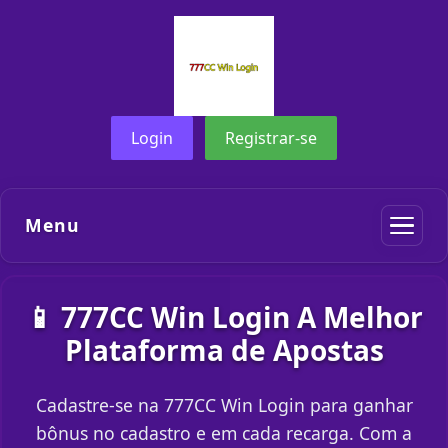
Login
Registrar-se
Menu
📱 777CC Win Login A Melhor
Plataforma de Apostas
Cadastre-se na 777CC Win Login para ganhar
bônus no cadastro e em cada recarga. Com a