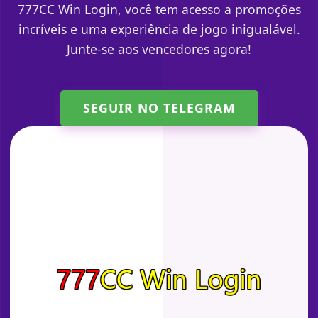
777CC Win Login, você tem acesso a promoções
incríveis e uma experiência de jogo inigualável.
Junte-se aos vencedores agora!
SEGUIR NO TELEGRAM