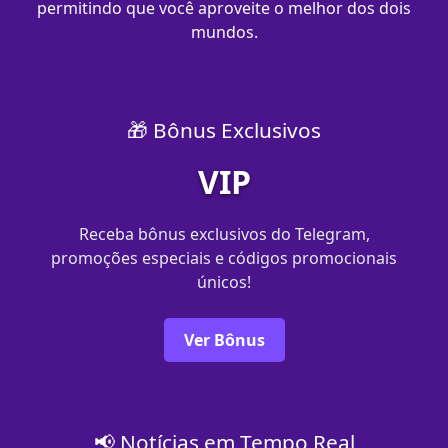
permitindo que você aproveite o melhor dos dois
mundos.
🎁 Bônus Exclusivos
VIP
Receba bônus exclusivos do Telegram,
promoções especiais e códigos promocionais
únicos!
Ver Bônus
📢 Notícias em Tempo Real