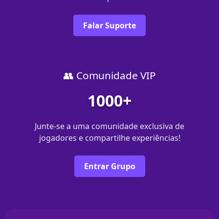
Falar Suporte
👥 Comunidade VIP
1000+
Junte-se a uma comunidade exclusiva de
jogadores e compartilhe experiências!
Entrar Grupo