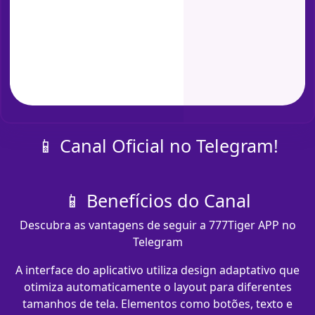
📱 Canal Oficial no Telegram!
📱 Benefícios do Canal
Descubra as vantagens de seguir a 777Tiger APP no
Telegram
A interface do aplicativo utiliza design adaptativo que
otimiza automaticamente o layout para diferentes
tamanhos de tela. Elementos como botões, texto e