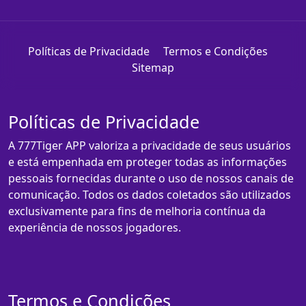
Políticas de Privacidade
Termos e Condições
Sitemap
Políticas de Privacidade
A 777Tiger APP valoriza a privacidade de seus usuários
e está empenhada em proteger todas as informações
pessoais fornecidas durante o uso de nossos canais de
comunicação. Todos os dados coletados são utilizados
exclusivamente para fins de melhoria contínua da
experiência de nossos jogadores.
Termos e Condições