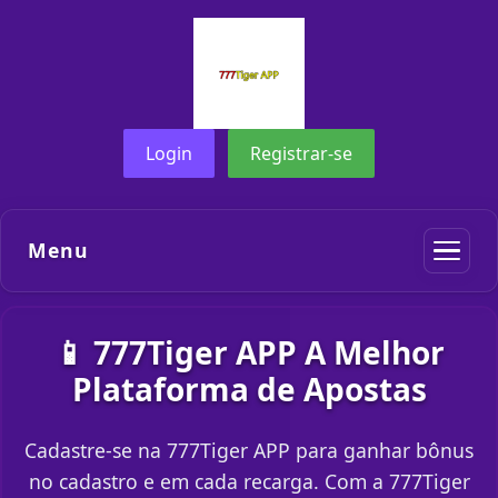
Login
Registrar-se
Menu
📱 777Tiger APP A Melhor
Plataforma de Apostas
Cadastre-se na 777Tiger APP para ganhar bônus
no cadastro e em cada recarga. Com a 777Tiger