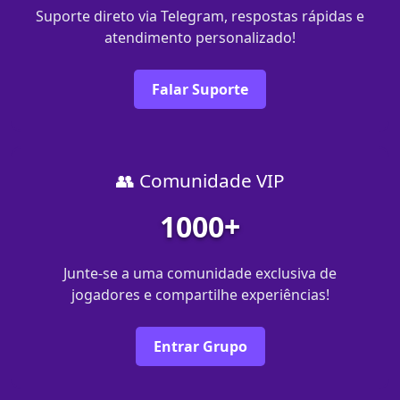
Suporte direto via Telegram, respostas rápidas e
atendimento personalizado!
Falar Suporte
👥 Comunidade VIP
1000+
Junte-se a uma comunidade exclusiva de
jogadores e compartilhe experiências!
Entrar Grupo