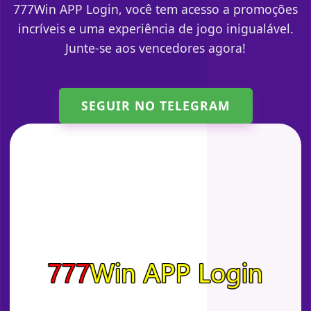
777Win APP Login, você tem acesso a promoções
incríveis e uma experiência de jogo inigualável.
Junte-se aos vencedores agora!
SEGUIR NO TELEGRAM