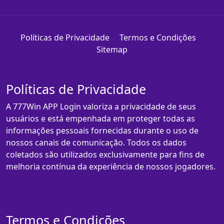
Políticas de Privacidade
Termos e Condições
Sitemap
Políticas de Privacidade
A 777Win APP Login valoriza a privacidade de seus
usuários e está empenhada em proteger todas as
informações pessoais fornecidas durante o uso de
nossos canais de comunicação. Todos os dados
coletados são utilizados exclusivamente para fins de
melhoria contínua da experiência de nossos jogadores.
Termos e Condições