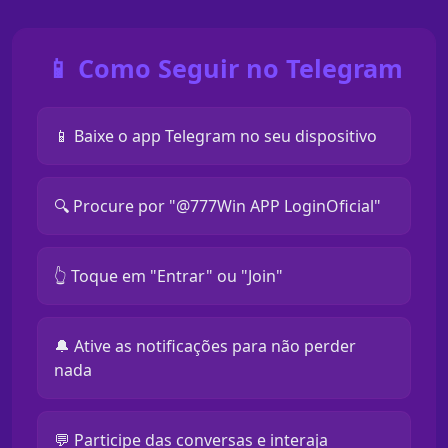
📱 Como Seguir no Telegram
📱 Baixe o app Telegram no seu dispositivo
🔍 Procure por "@777Win APP LoginOficial"
👆 Toque em "Entrar" ou "Join"
🔔 Ative as notificações para não perder
nada
💬 Participe das conversas e interaja