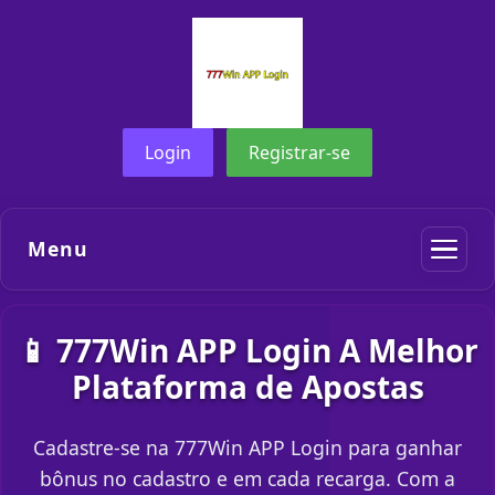
Login
Registrar-se
Menu
📱 777Win APP Login A Melhor
Plataforma de Apostas
Cadastre-se na 777Win APP Login para ganhar
bônus no cadastro e em cada recarga. Com a