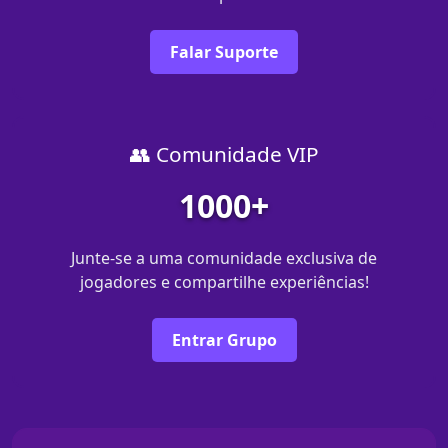
Falar Suporte
👥 Comunidade VIP
1000+
Junte-se a uma comunidade exclusiva de
jogadores e compartilhe experiências!
Entrar Grupo