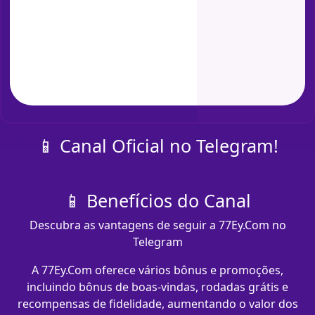
📱 Canal Oficial no Telegram!
📱 Benefícios do Canal
Descubra as vantagens de seguir a 77Ey.Com no
Telegram
A 77Ey.Com oferece vários bônus e promoções,
incluindo bônus de boas-vindas, rodadas grátis e
recompensas de fidelidade, aumentando o valor dos