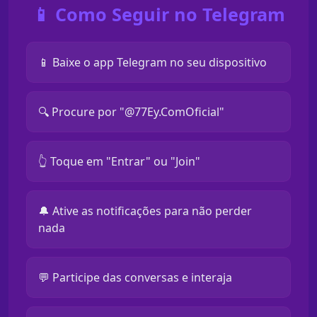
📱 Como Seguir no Telegram
📱 Baixe o app Telegram no seu dispositivo
🔍 Procure por "@77Ey.ComOficial"
👆 Toque em "Entrar" ou "Join"
🔔 Ative as notificações para não perder
nada
💬 Participe das conversas e interaja