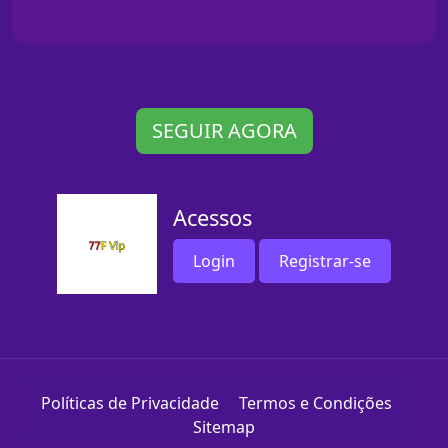
SEGUIR AGORA
Acessos
Login
Registrar-se
Políticas de Privacidade
Termos e Condições
Sitemap