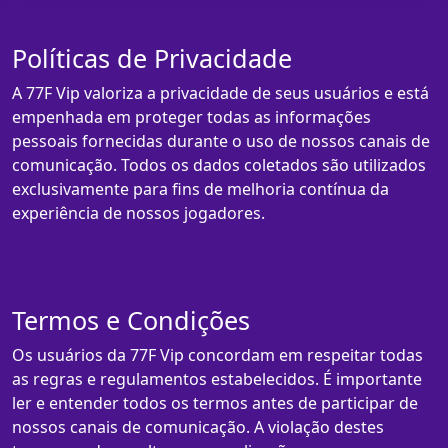
Políticas de Privacidade
A 77F Vip valoriza a privacidade de seus usuários e está
empenhada em proteger todas as informações
pessoais fornecidas durante o uso de nossos canais de
comunicação. Todos os dados coletados são utilizados
exclusivamente para fins de melhoria contínua da
experiência de nossos jogadores.
Termos e Condições
Os usuários da 77F Vip concordam em respeitar todas
as regras e regulamentos estabelecidos. É importante
ler e entender todos os termos antes de participar de
nossos canais de comunicação. A violação destes