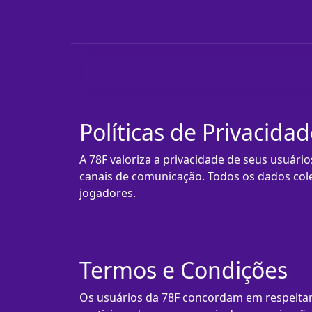
Políticas de Privacida
A 78F valoriza a privacidade de seus usuár
canais de comunicação. Todos os dados cole
jogadores.
Termos e Condições
Os usuários da 78F concordam em respeitar 