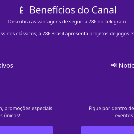
📱 Benefícios do Canal
Descubra as vantagens de seguir a 78F no Telegram
ssinos clássicos; a 78F Brasil apresenta projetos de jogos 
sivos
📢 Notí
m, promoções especiais
Fique por dentro d
s únicos!
eventos