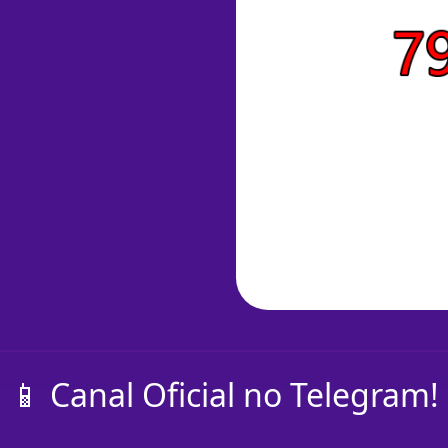
📱 Canal Oficial no Telegram!