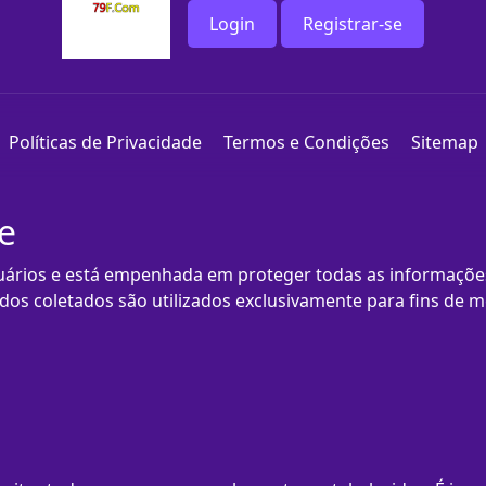
Login
Registrar-se
Políticas de Privacidade
Termos e Condições
Sitemap
de
suários e está empenhada em proteger todas as informaçõe
os coletados são utilizados exclusivamente para fins de m