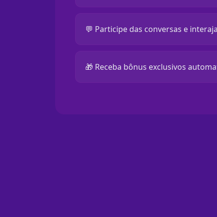
💬 Participe das conversas e interaj
🎁 Receba bônus exclusivos autom