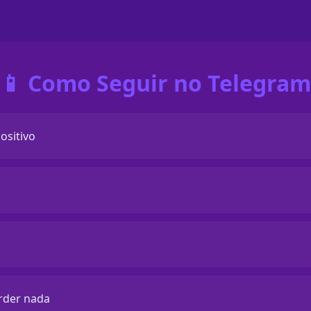
📱 Como Seguir no Telegram
ositivo
erder nada