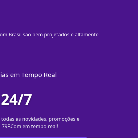
.Com Brasil são bem projetados e altamente
cias em Tempo Real
24/7
e todas as novidades, promoções e
a 79F.Com em tempo real!