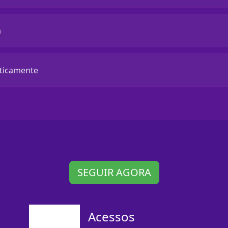
a
aticamente
SEGUIR AGORA
Acessos