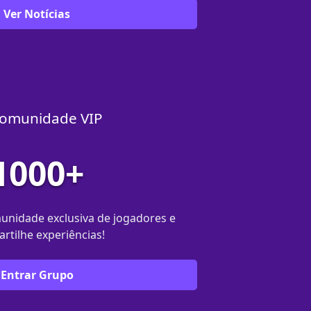
Ver Notícias
Comunidade VIP
1000+
unidade exclusiva de jogadores e
rtilhe experiências!
Entrar Grupo