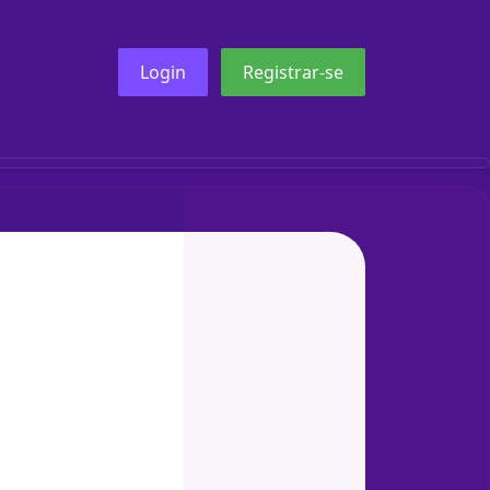
Login
Registrar-se