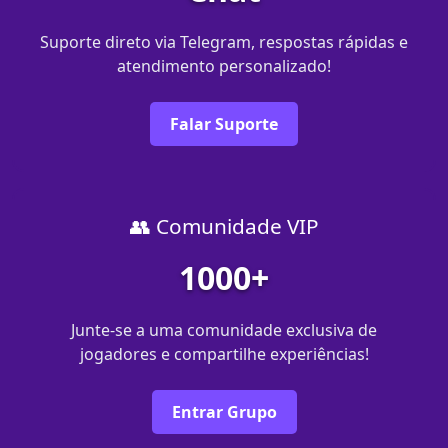
Suporte direto via Telegram, respostas rápidas e
atendimento personalizado!
Falar Suporte
👥 Comunidade VIP
1000+
Junte-se a uma comunidade exclusiva de
jogadores e compartilhe experiências!
Entrar Grupo