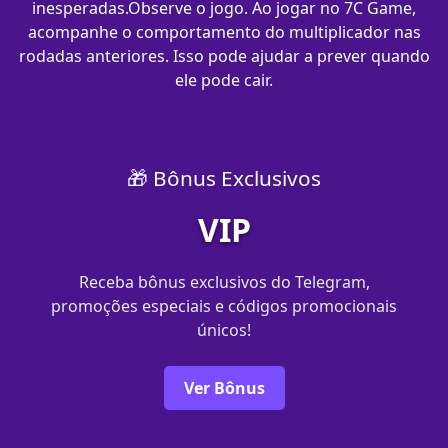
inesperadas.Observe o jogo. Ao jogar no 7C Game,
acompanhe o comportamento do multiplicador nas
rodadas anteriores. Isso pode ajudar a prever quando
ele pode cair.
🎁 Bônus Exclusivos
VIP
Receba bônus exclusivos do Telegram,
promoções especiais e códigos promocionais
únicos!
Ver Bônus