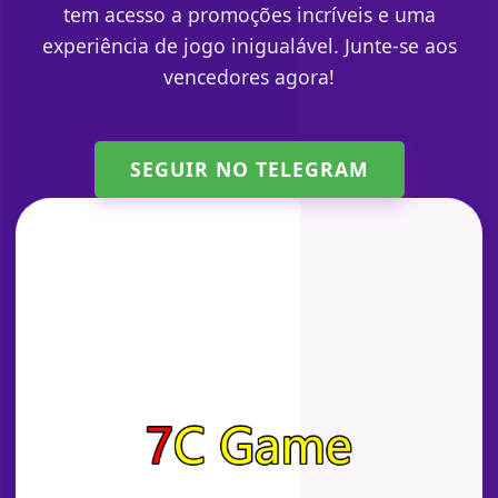
tem acesso a promoções incríveis e uma
experiência de jogo inigualável. Junte-se aos
vencedores agora!
SEGUIR NO TELEGRAM