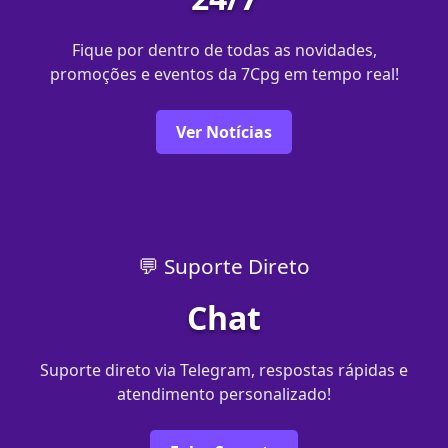
Fique por dentro de todas as novidades,
promoções e eventos da 7Cpg em tempo real!
Ver Notícias
💬 Suporte Direto
Chat
Suporte direto via Telegram, respostas rápidas e
atendimento personalizado!