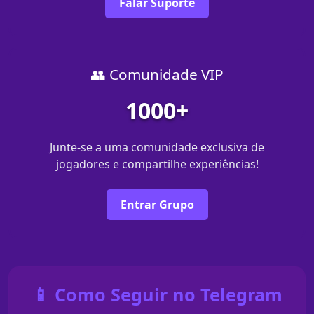
Falar Suporte
👥 Comunidade VIP
1000+
Junte-se a uma comunidade exclusiva de
jogadores e compartilhe experiências!
Entrar Grupo
📱 Como Seguir no Telegram