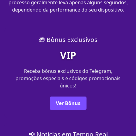
processo geralmente leva apenas alguns segundos,
dependendo da performance do seu dispositivo.
🎁 Bônus Exclusivos
VIP
Receba bônus exclusivos do Telegram,
promoções especiais e códigos promocionais
únicos!
Ver Bônus
📢 Notícias em Tempo Real