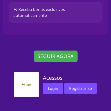
🎁 Receba bônus exclusivos
automaticamente
SEGUIR AGORA
Acessos
Login
Registrar-se